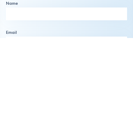
Name
Email
Phone
Department
For support and questions regarding themes and apps, visit
our
support center
.
Message