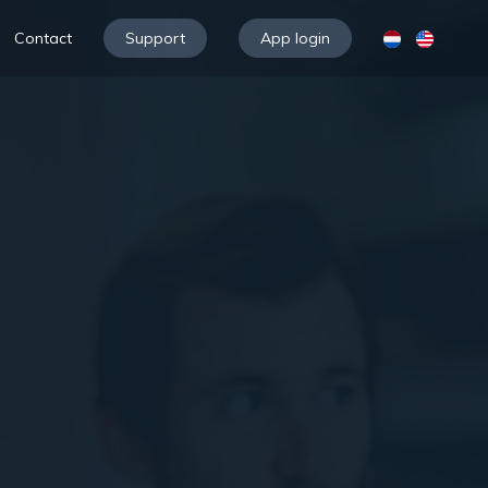
Contact
Support
App login