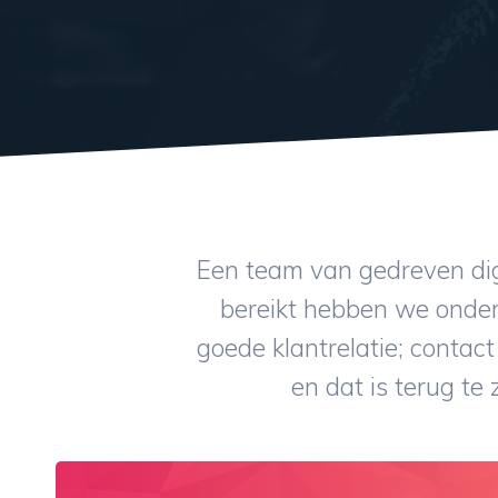
Een team van gedreven dig
bereikt hebben we onder
goede klantrelatie; contact
en dat is terug te 