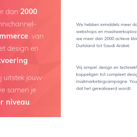
er dan
2000
mnichannel-
We hebben inmiddels meer dan
webshops en maatwerkoplossin
commerce
, van
we meer dan 2000 actieve kla
Duitsland tot Saudi Arabië.
et design en
tvoering
.
Vrij simpel: design en technie
koppeligen tot compleet desig
j uitstek jouw
mailmarketingcampagne. You n
we samen je
dat het gerealiseerd wordt.
r niveau
.