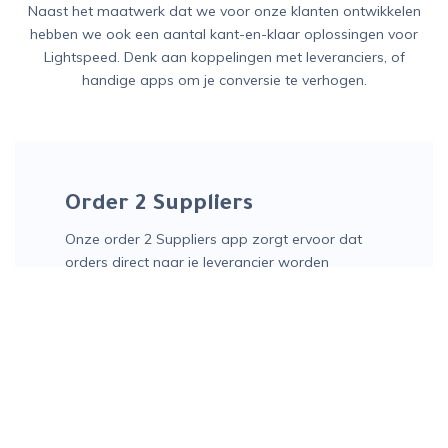
Naast het maatwerk dat we voor onze klanten ontwikkelen
hebben we ook een aantal kant-en-klaar oplossingen voor
Lightspeed. Denk aan koppelingen met leveranciers, of
handige apps om je conversie te verhogen.
Order 2 Suppliers
Onze order 2 Suppliers app zorgt ervoor dat
orders direct naar je leverancier worden
gemaild nadat de klant de bestelling heeft
betaald. Handig als je dropshipper bent en het
orderproces wil automatiseren!
Open in de App Store